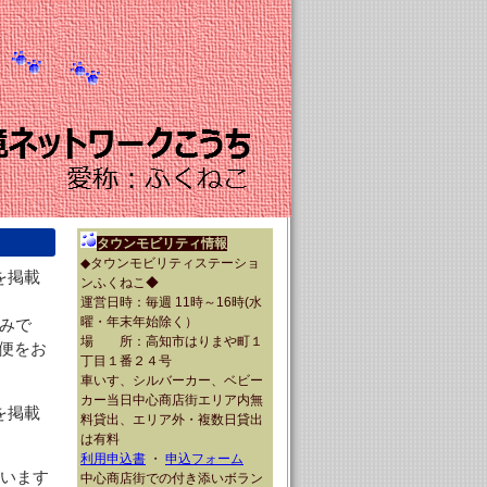
タウンモビリティ情報
◆タウンモビリティステーショ
を掲載
ンふくねこ◆
運営日時：毎週 11時～16時(水
曜・年末年始除く）
のみで
場 所：高知市はりまや町１
不便をお
丁目１番２４号
車いす、シルバーカー、ベビー
カー当日中心商店街エリア内無
を掲載
料貸出、エリア外・複数日貸出
は有料
利用申込書
・
申込フォーム
ています
中心商店街での付き添いボラン