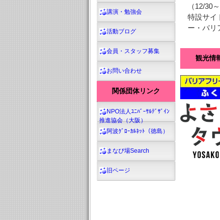
（12/3
講演・勉強会
特設サイ
ー・バリ
活動ブログ
会員・スタッフ募集
観光情
お問い合わせ
関係団体リンク
NPO法人ﾕﾆﾊﾞｰｻﾙﾃﾞｻﾞｲﾝ
推進協会（大阪）
阿波ｸﾞﾛｰｶﾙﾈｯﾄ（徳島）
まなび場Search
旧ページ