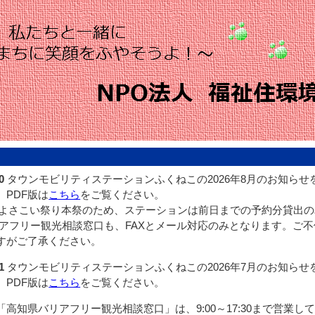
0
タウンモビリティステーションふくねこの2026年8月のお知らせ
。PDF版は
こちら
をご覧ください。
,11はよさこい祭り本祭のため、ステーションは前日までの予約分貸出
リアフリー観光相談窓口も、FAXとメール対応のみとなります。ご
すがご了承ください。
1
タウンモビリティステーションふくねこの2026年7月のお知らせ
。PDF版は
こちら
をご覧ください。
「高知県バリアフリー観光相談窓口」は、9:00～17:30まで営業し